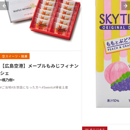
空スイーツ・銘菓
【広島空港】メープルもみじフィナン
シェ
<楓乃樹>
#ご当地
#お世話になった方へ
#Sweets
#帰省土産
JALオリジナル