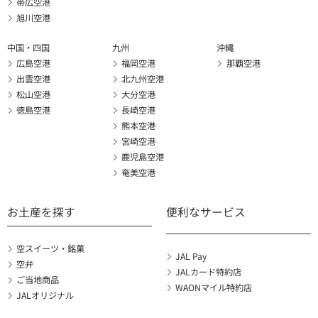
帯広空港
旭川空港
中国・四国
九州
沖縄
広島空港
福岡空港
那覇空港
出雲空港
北九州空港
松山空港
大分空港
徳島空港
長崎空港
熊本空港
宮崎空港
鹿児島空港
奄美空港
お土産を探す
便利なサービス
空スイーツ・銘菓
JAL Pay
空弁
JALカード特約店
ご当地商品
WAONマイル特約店
JALオリジナル