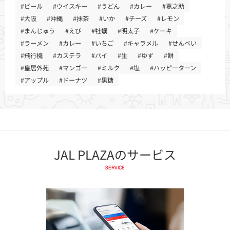
#ビール
#ウイスキー
#うどん
#カレー
#嘉之助
#大阪
#沖縄
#抹茶
#いか
#チーズ
#レモン
#まんじゅう
#えび
#牡蠣
#明太子
#ケーキ
#ラーメン
#カレー
#いちご
#キャラメル
#せんべい
#飛行機
#カステラ
#パイ
#生
#ゆず
#餅
#皇居外苑
#マンゴー
#ミルク
#塩
#ハッピーターン
#アップル
#ドーナツ
#黒糖
JAL PLAZAのサービス
SERVICE