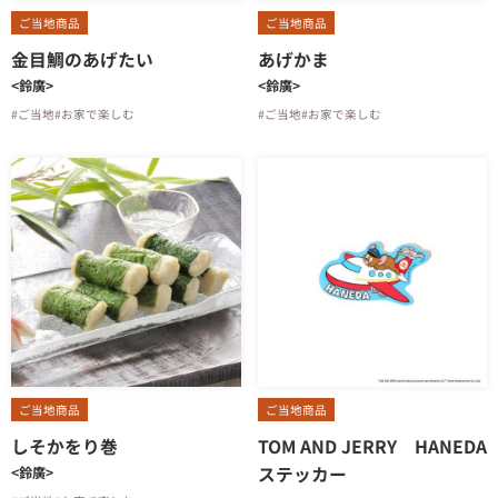
ご当地商品
ご当地商品
金目鯛のあげたい
あげかま
<鈴廣>
<鈴廣>
#ご当地
#お家で楽しむ
#ご当地
#お家で楽しむ
ご当地商品
ご当地商品
しそかをり巻
TOM AND JERRY HANEDA
ステッカー
<鈴廣>