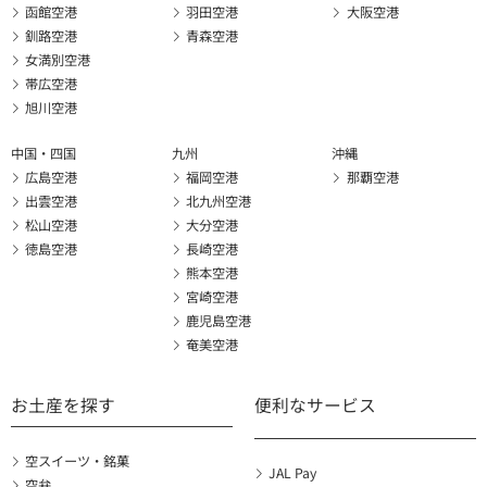
函館空港
羽田空港
大阪空港
釧路空港
青森空港
女満別空港
帯広空港
旭川空港
中国・四国
九州
沖縄
広島空港
福岡空港
那覇空港
出雲空港
北九州空港
松山空港
大分空港
徳島空港
長崎空港
熊本空港
宮崎空港
鹿児島空港
奄美空港
お土産を探す
便利なサービス
空スイーツ・銘菓
JAL Pay
空弁