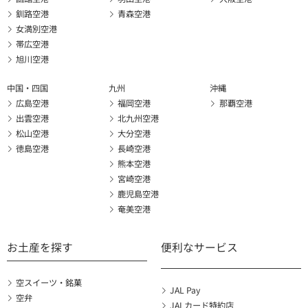
釧路空港
青森空港
女満別空港
帯広空港
旭川空港
中国・四国
九州
沖縄
広島空港
福岡空港
那覇空港
出雲空港
北九州空港
松山空港
大分空港
徳島空港
長崎空港
熊本空港
宮崎空港
鹿児島空港
奄美空港
お土産を探す
便利なサービス
空スイーツ・銘菓
JAL Pay
空弁
JALカード特約店