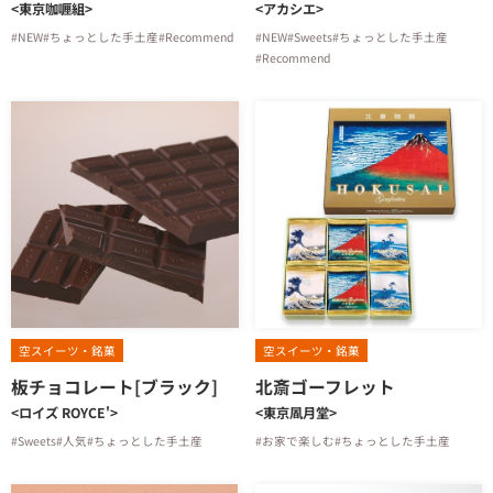
<東京咖喱組>
<アカシエ>
#NEW
#ちょっとした手土産
#Recommend
#NEW
#Sweets
#ちょっとした手土産
#Recommend
空スイーツ・銘菓
空スイーツ・銘菓
板チョコレート[ブラック]
北斎ゴーフレット
<ロイズ ROYCE'>
<東京凮月堂>
#Sweets
#人気
#ちょっとした手土産
#お家で楽しむ
#ちょっとした手土産