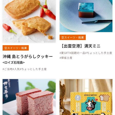
空スイーツ・銘菓
【出雲空港】満天ミニ
空スイーツ・銘菓
#夏GIFT
#話題の一品
#ちょっとした手土産
沖縄 島とうがらしクッキー
#帰省土産
<ロイズ石垣島>
#ご当地
#人気
#ちょっとした手土産