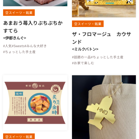
空スイーツ・銘菓
あまおう苺入りぷちぷちか
空スイーツ・銘菓
すてら
ザ・フロマージュ カウサ
<伊都きんぐ>
ンド
#人気
#Sweets
#みんな大好き
<ミルクバトン>
#ちょっとした手土産
#話題の一品
#ちょっとした手土産
#お家で楽しむ
空スイーツ・銘菓