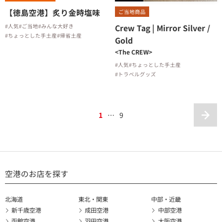
【徳島空港】炙り金時塩味
ご当地商品
Crew Tag | Mirror Silver /
#人気
#ご当地
#みんな大好き
#ちょっとした手土産
#帰省土産
Gold
<The CREW>
#人気
#ちょっとした手土産
#トラベルグッズ
1
…
9
空港のお店を探す
北海道
東北・関東
中部・近畿
新千歳空港
成田空港
中部空港
函館空港
羽田空港
大阪空港