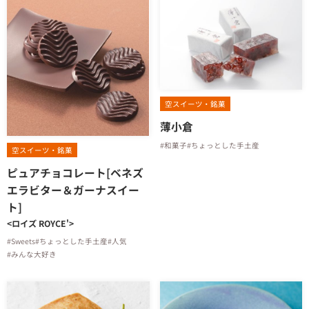
空スイーツ・銘菓
薄小倉
#和菓子
#ちょっとした手土産
空スイーツ・銘菓
ピュアチョコレート[ベネズ
エラビター＆ガーナスイー
ト]
<ロイズ ROYCE'>
#Sweets
#ちょっとした手土産
#人気
#みんな大好き