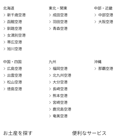
北海道
東北・関東
中部・近畿
新千歳空港
成田空港
中部空港
函館空港
羽田空港
大阪空港
釧路空港
青森空港
女満別空港
帯広空港
旭川空港
中国・四国
九州
沖縄
広島空港
福岡空港
那覇空港
出雲空港
北九州空港
松山空港
大分空港
徳島空港
長崎空港
熊本空港
宮崎空港
鹿児島空港
奄美空港
お土産を探す
便利なサービス