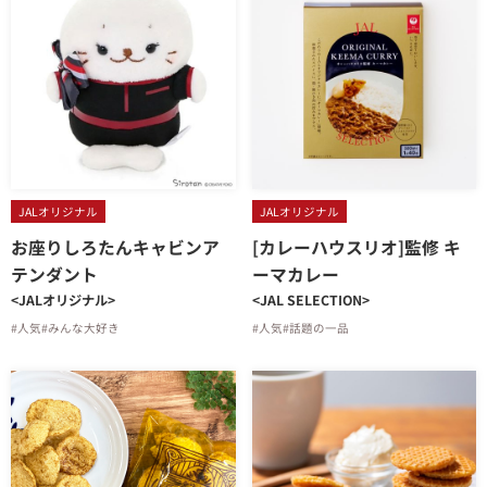
JALオリジナル
JALオリジナル
お座りしろたんキャビンア
[カレーハウスリオ]監修 キ
テンダント
ーマカレー
<JALオリジナル>
<JAL SELECTION>
#人気
#みんな大好き
#人気
#話題の一品