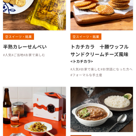
空スイーツ・銘菓
空スイーツ・銘菓
半熟カレーせんべい
トカチカラ 十勝ワッフル
サンドクリームチーズ風味
#人気
#ご当地
#お家で楽しむ
<トカチカラ>
#人気
#お家で楽しむ
#お世話になった方へ
#フォーマルな手土産