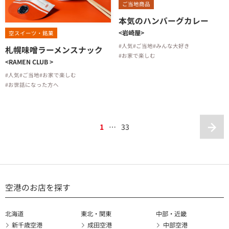
ご当地商品
本気のハンバーグカレー
<岩崎屋>
空スイーツ・銘菓
#人気
#ご当地
#みんな大好き
札幌味噌ラーメンスナック
#お家で楽しむ
<RAMEN CLUB >
#人気
#ご当地
#お家で楽しむ
#お世話になった方へ
1
…
33
空港のお店を探す
北海道
東北・関東
中部・近畿
新千歳空港
成田空港
中部空港