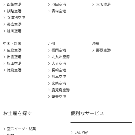
函館空港
羽田空港
大阪空港
釧路空港
青森空港
女満別空港
帯広空港
旭川空港
中国・四国
九州
沖縄
広島空港
福岡空港
那覇空港
出雲空港
北九州空港
松山空港
大分空港
徳島空港
長崎空港
熊本空港
宮崎空港
鹿児島空港
奄美空港
お土産を探す
便利なサービス
空スイーツ・銘菓
JAL Pay