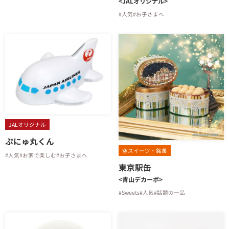
<JALオリジナル>
#人気
#お子さまへ
JALオリジナル
ぷにゅ丸くん
空スイーツ・銘菓
#人気
#お家で楽しむ
#お子さまへ
東京駅缶
<青山デカーボ>
#Sweets
#人気
#話題の一品