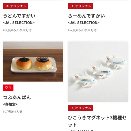
JALオリジナル
JALオリジナル
うどんですかい
らーめんですかい
<JAL SELECTION>
<JAL SELECTION>
#人気
#みんな大好き
#人気
#みんな大好き
空弁
つぶあんぱん
<喜福堂>
JALオリジナル
#ご当地
#人気
ひこうきマグネット3機種セ
ット