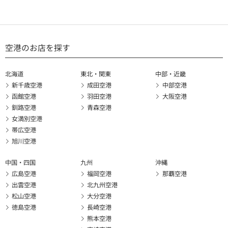
空港のお店を探す
北海道
東北・関東
中部・近畿
新千歳空港
成田空港
中部空港
函館空港
羽田空港
大阪空港
釧路空港
青森空港
女満別空港
帯広空港
旭川空港
中国・四国
九州
沖縄
広島空港
福岡空港
那覇空港
出雲空港
北九州空港
松山空港
大分空港
徳島空港
長崎空港
熊本空港