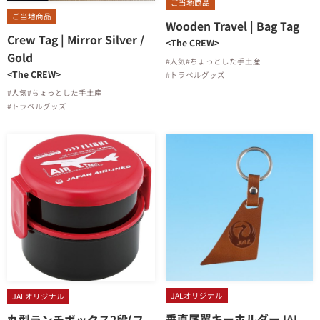
ご当地商品
ご当地商品
Wooden Travel | Bag Tag
Crew Tag | Mirror Silver /
<The CREW>
Gold
#人気
#ちょっとした手土産
<The CREW>
#トラベルグッズ
#人気
#ちょっとした手土産
#トラベルグッズ
JALオリジナル
JALオリジナル
垂直尾翼キーホルダーJAL
丸型ランチボックス2段(フ