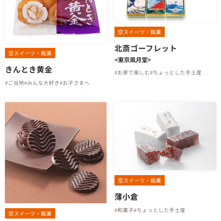
空スイーツ・銘菓
北斎ゴーフレット
空スイーツ・銘菓
<東京凮月堂>
きんとき黄金
#お家で楽しむ
#ちょっとした手土産
#ご当地
#みんな大好き
#お子さまへ
空スイーツ・銘菓
薄小倉
#和菓子
#ちょっとした手土産
空スイーツ・銘菓