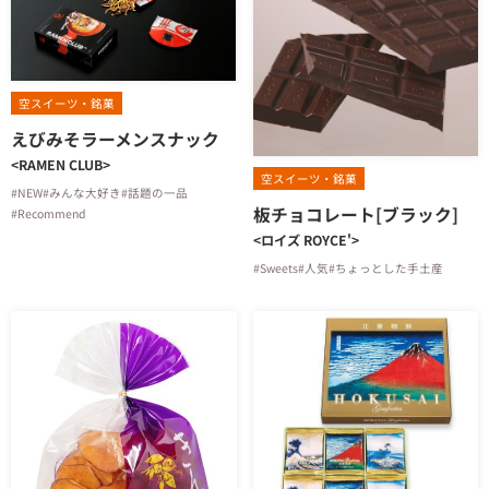
空スイーツ・銘菓
えびみそラーメンスナック
<RAMEN CLUB>
空スイーツ・銘菓
#NEW
#みんな大好き
#話題の一品
板チョコレート[ブラック]
#Recommend
<ロイズ ROYCE'>
#Sweets
#人気
#ちょっとした手土産