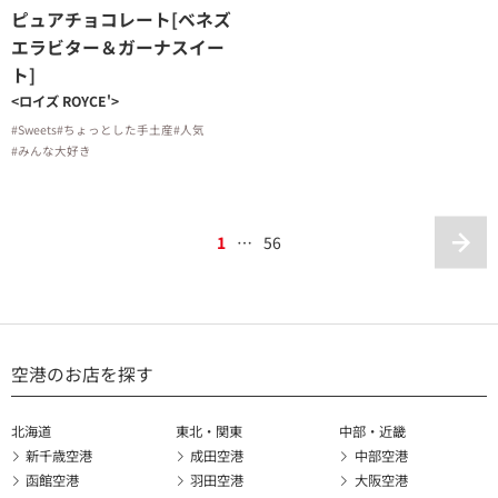
ピュアチョコレート[ベネズ
エラビター＆ガーナスイー
ト]
<ロイズ ROYCE'>
#Sweets
#ちょっとした手土産
#人気
#みんな大好き
1
…
56
空港のお店を探す
北海道
東北・関東
中部・近畿
新千歳空港
成田空港
中部空港
函館空港
羽田空港
大阪空港