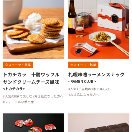
空スイーツ・銘菓
空スイーツ・銘菓
トカチカラ 十勝ワッフル
札幌味噌ラーメンスナック
サンドクリームチーズ風味
<RAMEN CLUB >
<トカチカラ>
#人気
#ご当地
#お家で楽しむ
#お世話になった方へ
#人気
#お家で楽しむ
#お世話になった方へ
#フォーマルな手土産