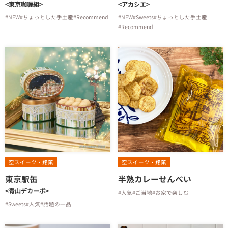
<東京咖喱組>
<アカシエ>
#NEW
#ちょっとした手土産
#Recommend
#NEW
#Sweets
#ちょっとした手土産
#Recommend
空スイーツ・銘菓
空スイーツ・銘菓
東京駅缶
半熟カレーせんべい
<青山デカーボ>
#人気
#ご当地
#お家で楽しむ
#Sweets
#人気
#話題の一品