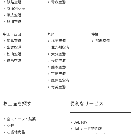
釧路空港
青森空港
女満別空港
帯広空港
旭川空港
中国・四国
九州
沖縄
広島空港
福岡空港
那覇空港
出雲空港
北九州空港
松山空港
大分空港
徳島空港
長崎空港
熊本空港
宮崎空港
鹿児島空港
奄美空港
お土産を探す
便利なサービス
空スイーツ・銘菓
JAL Pay
空弁
JALカード特約店
ご当地商品