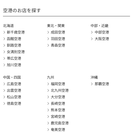
空港のお店を探す
北海道
東北・関東
中部・近畿
新千歳空港
成田空港
中部空港
函館空港
羽田空港
大阪空港
釧路空港
青森空港
女満別空港
帯広空港
旭川空港
中国・四国
九州
沖縄
広島空港
福岡空港
那覇空港
出雲空港
北九州空港
松山空港
大分空港
徳島空港
長崎空港
熊本空港
宮崎空港
鹿児島空港
奄美空港