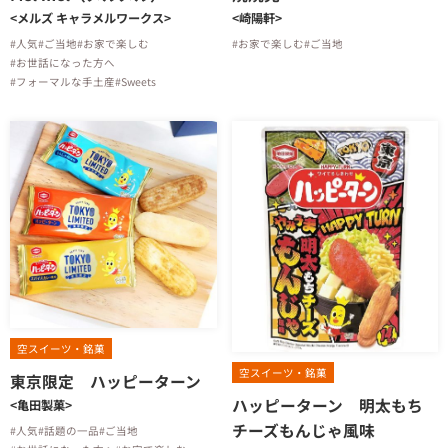
<メルズ キャラメルワークス>
<崎陽軒>
#人気
#ご当地
#お家で楽しむ
#お家で楽しむ
#ご当地
#お世話になった方へ
#フォーマルな手土産
#Sweets
空スイーツ・銘菓
空スイーツ・銘菓
東京限定 ハッピーターン
ハッピーターン 明太もち
<亀田製菓>
チーズもんじゃ風味
#人気
#話題の一品
#ご当地