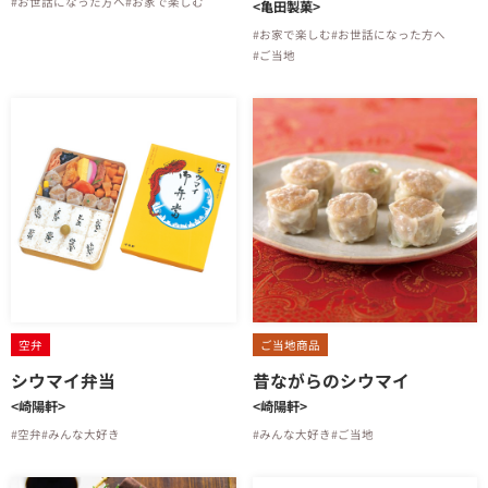
#お世話になった方へ
#お家で楽しむ
<亀田製菓>
#お家で楽しむ
#お世話になった方へ
#ご当地
空弁
ご当地商品
シウマイ弁当
昔ながらのシウマイ
<崎陽軒>
<崎陽軒>
#空弁
#みんな大好き
#みんな大好き
#ご当地