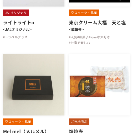
JALオリジナル
空スイーツ・銘菓
ライトライトα
東京クリーム大福 天と塩
<JALオリジナル>
<菓輪舎>
#トラベルグッズ
#人気
#和菓子
#みんな大好き
#お家で楽しむ
空スイーツ・銘菓
ご当地商品
Mel mel（メルメル）
焼焼売