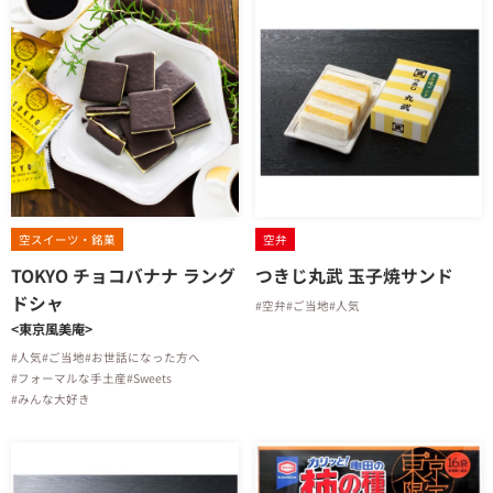
空スイーツ・銘菓
空弁
TOKYO チョコバナナ ラング
つきじ丸武 玉子焼サンド
ドシャ
#空弁
#ご当地
#人気
<東京風美庵>
#人気
#ご当地
#お世話になった方へ
#フォーマルな手土産
#Sweets
#みんな大好き