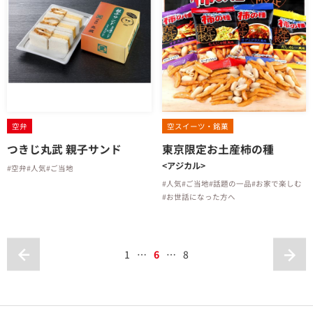
空弁
空スイーツ・銘菓
つきじ丸武 親子サンド
東京限定お土産柿の種
<アジカル>
#空弁
#人気
#ご当地
#人気
#ご当地
#話題の一品
#お家で楽しむ
#お世話になった方へ
1
…
6
…
8