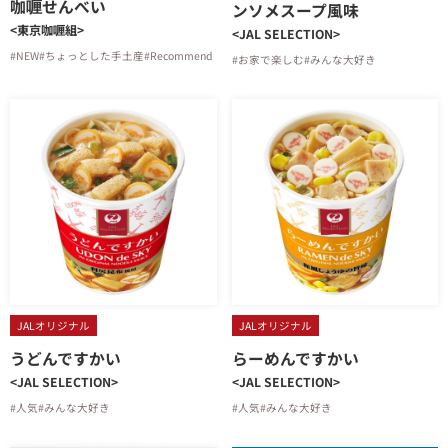
咖喱せんべい
ンソメスープ風味
<東京咖喱組>
<JAL SELECTION>
#NEW
#ちょっとした手土産
#Recommend
#お家で楽しむ
#みんな大好き
JALオリジナル
JALオリジナル
うどんですかい
らーめんですかい
<JAL SELECTION>
<JAL SELECTION>
#人気
#みんな大好き
#人気
#みんな大好き