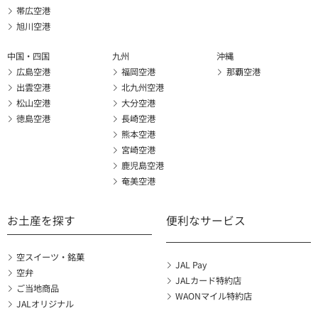
帯広空港
旭川空港
中国・四国
九州
沖縄
広島空港
福岡空港
那覇空港
出雲空港
北九州空港
松山空港
大分空港
徳島空港
長崎空港
熊本空港
宮崎空港
鹿児島空港
奄美空港
お土産を探す
便利なサービス
空スイーツ・銘菓
JAL Pay
空弁
JALカード特約店
ご当地商品
WAONマイル特約店
JALオリジナル