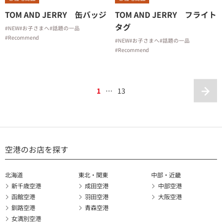
TOM AND JERRY 缶バッジ
TOM AND JERRY フライト
タグ
#NEW
#お子さまへ
#話題の一品
#Recommend
#NEW
#お子さまへ
#話題の一品
#Recommend
1
…
13
空港のお店を探す
北海道
東北・関東
中部・近畿
新千歳空港
成田空港
中部空港
函館空港
羽田空港
大阪空港
釧路空港
青森空港
女満別空港