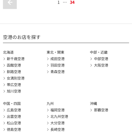
1
…
34
空港のお店を探す
北海道
東北・関東
中部・近畿
新千歳空港
成田空港
中部空港
函館空港
羽田空港
大阪空港
釧路空港
青森空港
女満別空港
帯広空港
旭川空港
中国・四国
九州
沖縄
広島空港
福岡空港
那覇空港
出雲空港
北九州空港
松山空港
大分空港
徳島空港
長崎空港