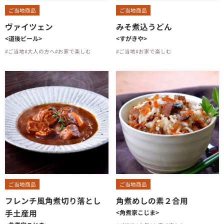
ご当地商品
ご当地商品
ヴァイツェン
みそ煮込うどん
<道後ビール>
<すがきや>
#ご当地
#大人の方へ
#お家で楽しむ
#ご当地
#お家で楽しむ
ご当地商品
ご当地商品
フレンチ風角煮切り落とし
角煮めしの素２合用
手土産用
<角煮家こじま>