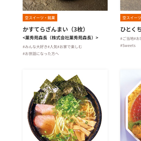
空スイーツ・銘菓
空スイー
かすてらざんまい（3枚）
ひとく
<菓秀苑森長（株式会社菓秀苑森長）>
#ご当地
#お
#Sweets
#みんな大好き
#人気
#お家で楽しむ
#お世話になった方へ