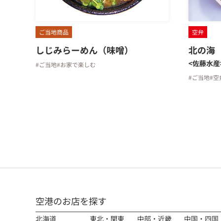
ご当地商品
空弁
しじみらーめん（味噌）
北の海
<佐藤水産
#ご当地
#お家で楽しむ
#ご当地
#空
空港のお店を探す
北海道
東北・関東
中部・近畿
中国・四国