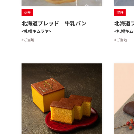
空弁
空弁
北海道ブレッド 牛乳パン
北海道
<札幌キムラヤ>
<札幌キム
#ご当地
#ご当地