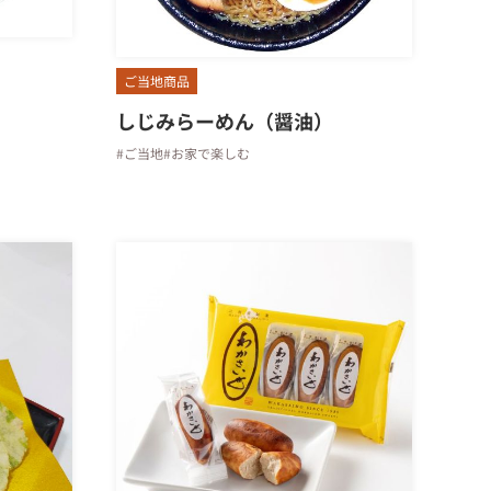
ご当地商品
しじみらーめん（醤油）
#ご当地
#お家で楽しむ