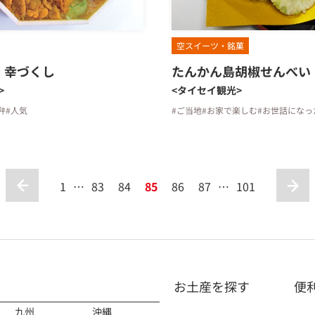
空スイーツ・銘菓
 幸づくし
たんかん島胡椒せんべい
>
<タイセイ観光>
弁
#人気
#ご当地
#お家で楽しむ
#お世話になっ
1
…
83
84
85
86
87
…
101
お土産を探す
便
九州
沖縄