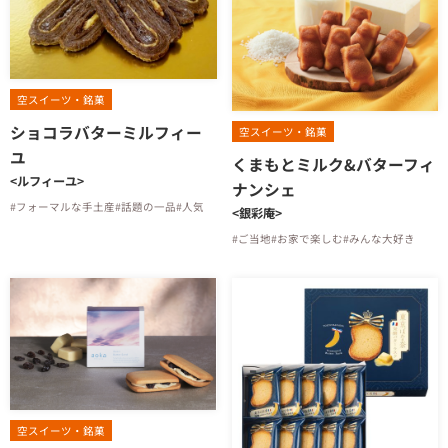
空スイーツ・銘菓
ショコラバターミルフィー
空スイーツ・銘菓
ユ
くまもとミルク&バターフィ
<ルフィーユ>
ナンシェ
#フォーマルな手土産
#話題の一品
#人気
<銀彩庵>
#ご当地
#お家で楽しむ
#みんな大好き
空スイーツ・銘菓