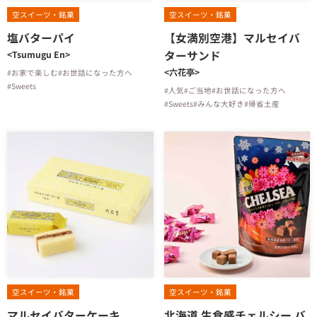
空スイーツ・銘菓
空スイーツ・銘菓
塩バターパイ
【女満別空港】マルセイバ
ターサンド
<Tsumugu En>
<六花亭>
#お家で楽しむ
#お世話になった方へ
#Sweets
#人気
#ご当地
#お世話になった方へ
#Sweets
#みんな大好き
#帰省土産
空スイーツ・銘菓
空スイーツ・銘菓
マルセイバターケーキ
北海道 生食感チェルシー バ