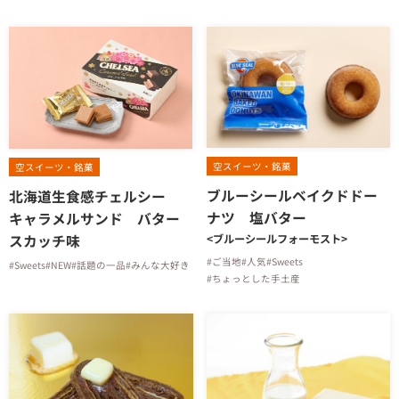
空スイーツ・銘菓
空スイーツ・銘菓
ブルーシールベイクドドー
北海道生食感チェルシー
ナツ 塩バター
キャラメルサンド バター
スカッチ味
<ブルーシールフォーモスト>
#ご当地
#人気
#Sweets
#Sweets
#NEW
#話題の一品
#みんな大好き
#ちょっとした手土産