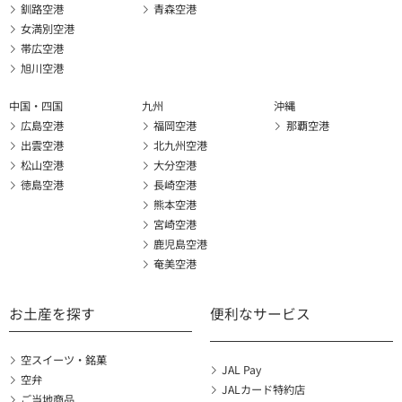
釧路空港
青森空港
女満別空港
帯広空港
旭川空港
中国・四国
九州
沖縄
広島空港
福岡空港
那覇空港
出雲空港
北九州空港
松山空港
大分空港
徳島空港
長崎空港
熊本空港
宮崎空港
鹿児島空港
奄美空港
お土産を探す
便利なサービス
空スイーツ・銘菓
JAL Pay
空弁
JALカード特約店
ご当地商品