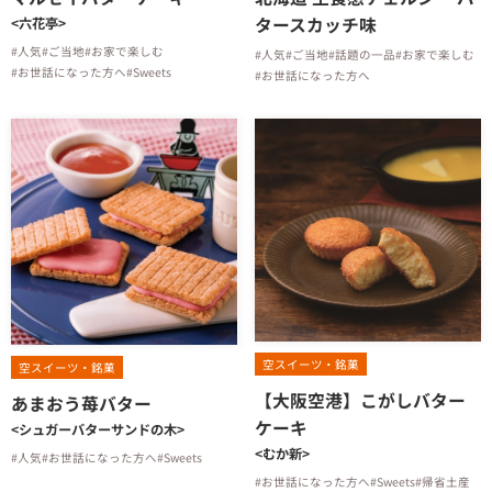
タースカッチ味
<六花亭>
#人気
#ご当地
#お家で楽しむ
#人気
#ご当地
#話題の一品
#お家で楽しむ
#お世話になった方へ
#Sweets
#お世話になった方へ
空スイーツ・銘菓
空スイーツ・銘菓
【大阪空港】こがしバター
あまおう苺バター
ケーキ
<シュガーバターサンドの木>
<むか新>
#人気
#お世話になった方へ
#Sweets
#お世話になった方へ
#Sweets
#帰省土産