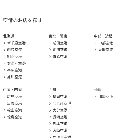
空港のお店を探す
北海道
東北・関東
中部・近畿
新千歳空港
成田空港
中部空港
函館空港
羽田空港
大阪空港
釧路空港
青森空港
女満別空港
帯広空港
旭川空港
中国・四国
九州
沖縄
広島空港
福岡空港
那覇空港
出雲空港
北九州空港
松山空港
大分空港
徳島空港
長崎空港
熊本空港
宮崎空港
鹿児島空港