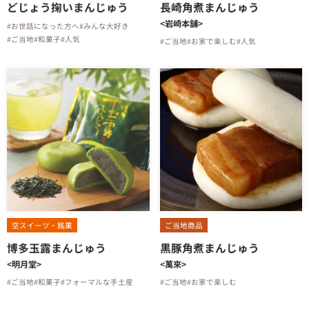
どじょう掬いまんじゅう
長崎角煮まんじゅう
<岩崎本舗>
#お世話になった方へ
#みんな大好き
#ご当地
#和菓子
#人気
#ご当地
#お家で楽しむ
#人気
空スイーツ・銘菓
ご当地商品
博多玉露まんじゅう
黒豚角煮まんじゅう
<明月堂>
<萬來>
#ご当地
#和菓子
#フォーマルな手土産
#ご当地
#お家で楽しむ