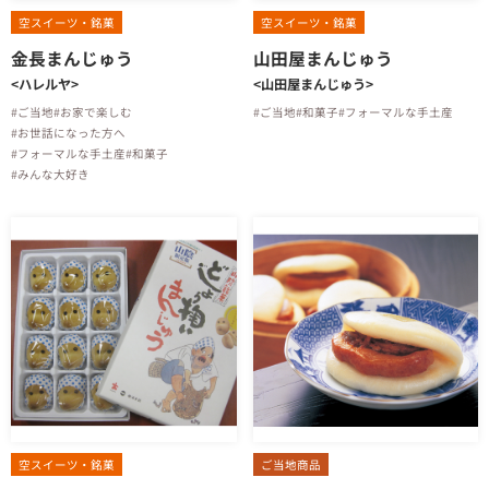
空スイーツ・銘菓
空スイーツ・銘菓
金長まんじゅう
山田屋まんじゅう
<ハレルヤ>
<山田屋まんじゅう>
#ご当地
#お家で楽しむ
#ご当地
#和菓子
#フォーマルな手土産
#お世話になった方へ
#フォーマルな手土産
#和菓子
#みんな大好き
空スイーツ・銘菓
ご当地商品