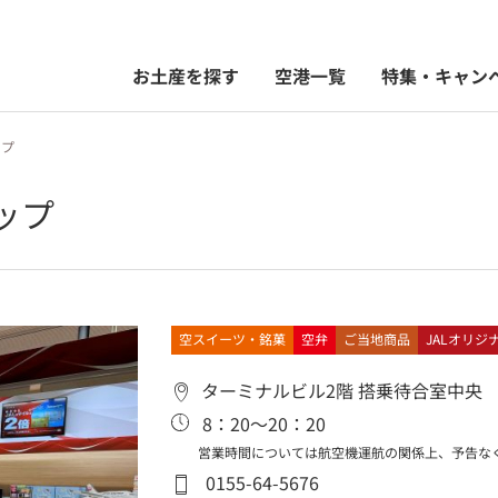
お土産を探す
空港一覧
特集・キャン
ップ
ップ
空スイーツ・銘菓
空弁
ご当地商品
JALオリジ
ターミナルビル2階 搭乗待合室中央
8：20～20：20
営業時間については航空機運航の関係上、予告な
0155-64-5676