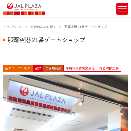
トップページ
空港のお店を探す
那覇空港 21番ゲートショップ
那覇空港 21番ゲートショップ
空スイーツ・銘菓
空弁
ご当地商品
手荷物検査場通過後
軽食可能店舗