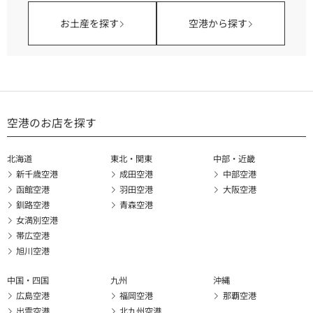
お土産を探す
空港から探す
空港のお店を探す
北海道
東北・関東
中部・近畿
新千歳空港
成田空港
中部空港
函館空港
羽田空港
大阪空港
釧路空港
青森空港
女満別空港
帯広空港
旭川空港
中国・四国
九州
沖縄
広島空港
福岡空港
那覇空港
出雲空港
北九州空港