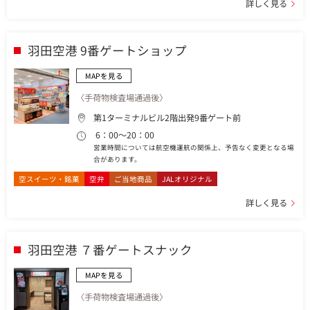
詳しく見る
羽田空港 9番ゲートショップ
MAPを見る
〈手荷物検査場通過後〉
第1ターミナルビル2階出発9番ゲート前
6：00～20：00
営業時間については航空機運航の関係上、予告なく変更となる場
合があります。
空スイーツ・銘菓
空弁
ご当地商品
JALオリジナル
詳しく見る
羽田空港 ７番ゲートスナック
MAPを見る
〈手荷物検査場通過後〉