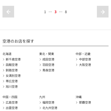
1
…
3
…
8
空港のお店を探す
北海道
東北・関東
中部・近畿
新千歳空港
成田空港
中部空港
函館空港
羽田空港
大阪空港
釧路空港
青森空港
女満別空港
帯広空港
旭川空港
中国・四国
九州
沖縄
広島空港
福岡空港
那覇空港
出雲空港
北九州空港