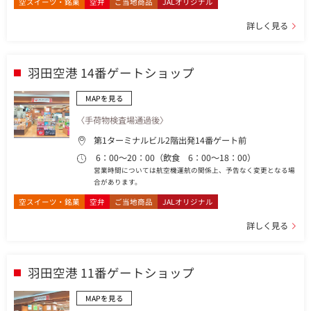
空スイーツ・銘菓
空弁
ご当地商品
JALオリジナル
詳しく見る
羽田空港 14番ゲートショップ
MAPを見る
〈手荷物検査場通過後〉
第1ターミナルビル2階出発14番ゲート前
6：00～20：00（飲食 6：00～18：00）
営業時間については航空機運航の関係上、予告なく変更となる場
合があります。
空スイーツ・銘菓
空弁
ご当地商品
JALオリジナル
詳しく見る
羽田空港 11番ゲートショップ
MAPを見る