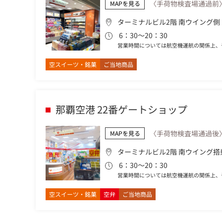
〈手荷物検査場通過前
MAPを見る
ターミナルビル2階 南ウイング側
6：30～20：30
営業時間については航空機運航の関係上、
空スイーツ・銘菓
ご当地商品
那覇空港 22番ゲートショップ
〈手荷物検査場通過後
MAPを見る
ターミナルビル2階 南ウイング搭
6：30～20：30
営業時間については航空機運航の関係上、
空スイーツ・銘菓
空弁
ご当地商品