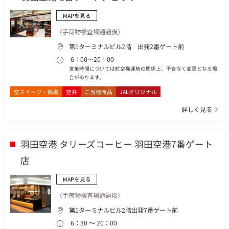
MAPを見る
〈手荷物検査場通過後〉
第1ターミナルビル2階 出発2番ゲート前
6：00～20：00
営業時間については航空機運航の関係上、予告なく変更となる場
合があります。
空スイーツ・銘菓
空弁
ご当地商品
JALオリジナル
詳しく見る
羽田空港 タリーズコーヒー 羽田空港7番ゲート
店
MAPを見る
〈手荷物検査場通過後〉
第1ターミナルビル2階出発7番ゲート前
6：30 ～ 20：00