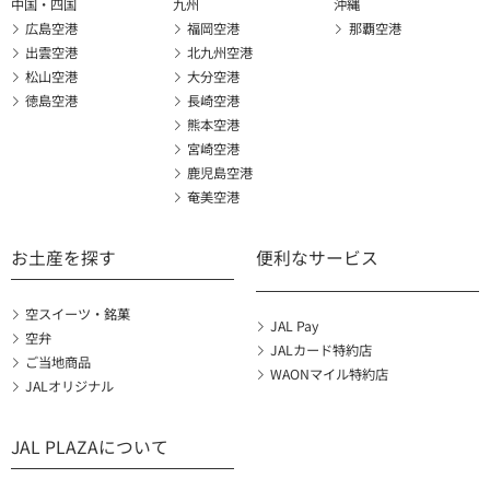
中国・四国
九州
沖縄
広島空港
福岡空港
那覇空港
出雲空港
北九州空港
松山空港
大分空港
徳島空港
長崎空港
熊本空港
宮崎空港
鹿児島空港
奄美空港
お土産を探す
便利なサービス
空スイーツ・銘菓
JAL Pay
空弁
JALカード特約店
ご当地商品
WAONマイル特約店
JALオリジナル
JAL PLAZAについて