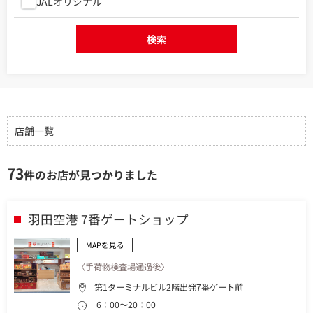
JALオリジナル
検索
店舗一覧
73
件のお店が見つかりました
羽田空港 7番ゲートショップ
MAPを見る
〈手荷物検査場通過後〉
第1ターミナルビル2階出発7番ゲート前
6：00～20：00