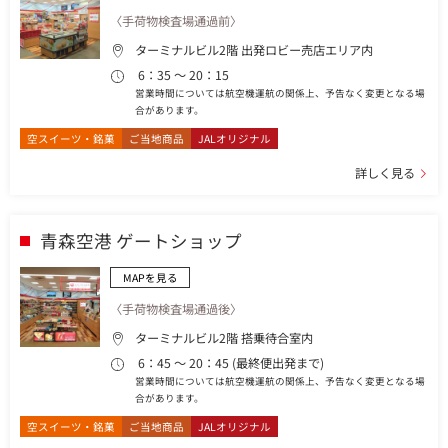
〈手荷物検査場通過前〉
ターミナルビル2階 出発ロビー売店エリア内
6：35 ～ 20：15
営業時間については航空機運航の関係上、予告なく変更となる場
合があります。
空スイーツ・銘菓
ご当地商品
JALオリジナル
詳しく見る
青森空港 ゲートショップ
MAPを見る
〈手荷物検査場通過後〉
ターミナルビル2階 搭乗待合室内
6：45 ～ 20：45 (最終便出発まで)
営業時間については航空機運航の関係上、予告なく変更となる場
合があります。
空スイーツ・銘菓
ご当地商品
JALオリジナル