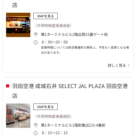
店
MAPを見る
〈手荷物検査場通過後〉
第1ターミナルビル2階出発15番ゲート前
6：30～20：00
営業時間については航空機運航の関係上、予告なく変更となる場
合があります。
詳しく見る
羽田空港 成城石井 SELECT JAL PLAZA 羽田空港
店
MAPを見る
〈手荷物検査場通過前〉
第1ターミナルビル1階到着出口3-4番前
8：15～22：15