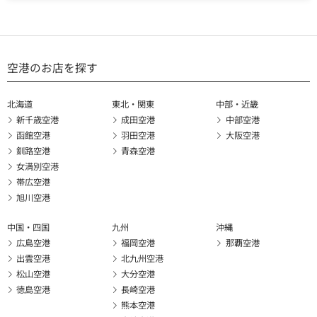
空港のお店を探す
北海道
東北・関東
中部・近畿
新千歳空港
成田空港
中部空港
函館空港
羽田空港
大阪空港
釧路空港
青森空港
女満別空港
帯広空港
旭川空港
中国・四国
九州
沖縄
広島空港
福岡空港
那覇空港
出雲空港
北九州空港
松山空港
大分空港
徳島空港
長崎空港
熊本空港