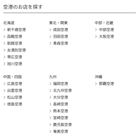
空港のお店を探す
北海道
東北・関東
中部・近畿
新千歳空港
成田空港
中部空港
函館空港
羽田空港
大阪空港
釧路空港
青森空港
女満別空港
帯広空港
旭川空港
中国・四国
九州
沖縄
広島空港
福岡空港
那覇空港
出雲空港
北九州空港
松山空港
大分空港
徳島空港
長崎空港
熊本空港
宮崎空港
鹿児島空港
奄美空港