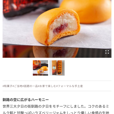
#和菓子
#ご当地
#話題の一品
#お家で楽しむ
#フォーマルな手土産
釧路の空に広がるハーモニー
世界三大夕日の街釧路の夕日をモチーフにしました。コクのあるミ
ルク餡と甘酸っぱいラズベリージャムをしっとり優しい食感の生地