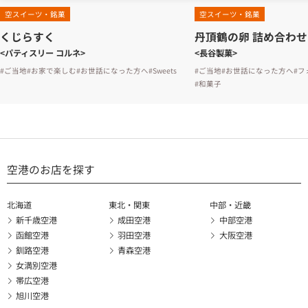
空スイーツ・銘菓
空スイーツ・銘菓
くじらすく
丹頂鶴の卵 詰め合わせ
<パティスリー コルネ>
<長谷製菓>
#ご当地
#お家で楽しむ
#お世話になった方へ
#Sweets
#ご当地
#お世話になった方へ
#フ
#和菓子
空港のお店を探す
北海道
東北・関東
中部・近畿
新千歳空港
成田空港
中部空港
函館空港
羽田空港
大阪空港
釧路空港
青森空港
女満別空港
帯広空港
旭川空港