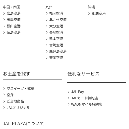
中国・四国
九州
沖縄
広島空港
福岡空港
那覇空港
出雲空港
北九州空港
松山空港
大分空港
徳島空港
長崎空港
熊本空港
宮崎空港
鹿児島空港
奄美空港
お土産を探す
便利なサービス
空スイーツ・銘菓
JAL Pay
空弁
JALカード特約店
ご当地商品
WAONマイル特約店
JALオリジナル
JAL PLAZAについて