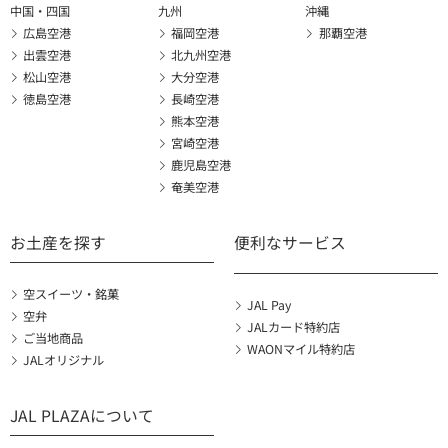
中国・四国
九州
沖縄
広島空港
福岡空港
那覇空港
出雲空港
北九州空港
松山空港
大分空港
徳島空港
長崎空港
熊本空港
宮崎空港
鹿児島空港
奄美空港
お土産を探す
便利なサービス
空スイーツ・銘菓
JAL Pay
空弁
JALカード特約店
ご当地商品
WAONマイル特約店
JALオリジナル
JAL PLAZAについて