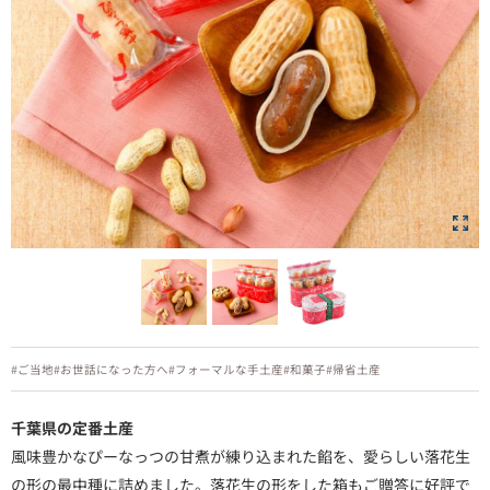
#ご当地
#お世話になった方へ
#フォーマルな手土産
#和菓子
#帰省土産
千葉県の定番土産
風味豊かなぴーなっつの甘煮が練り込まれた餡を、愛らしい落花生
の形の最中種に詰めました。落花生の形をした箱もご贈答に好評で