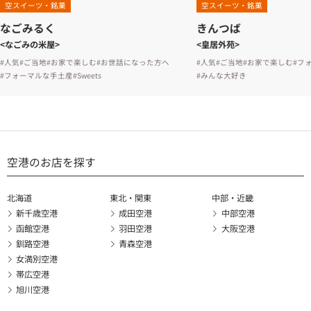
空スイーツ・銘菓
空スイーツ・銘菓
なごみるく
きんつば
<なごみの米屋>
<皇居外苑>
#人気
#ご当地
#お家で楽しむ
#お世話になった方へ
#人気
#ご当地
#お家で楽しむ
#フ
#フォーマルな手土産
#Sweets
#みんな大好き
空港のお店を探す
北海道
東北・関東
中部・近畿
新千歳空港
成田空港
中部空港
函館空港
羽田空港
大阪空港
釧路空港
青森空港
女満別空港
帯広空港
旭川空港