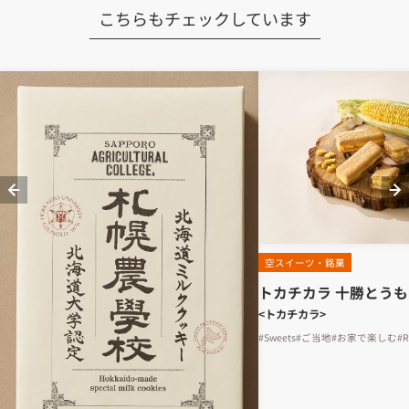
こちらもチェックしています
空スイーツ・銘菓
トカチカラ 十勝とう
<トカチカラ>
#Sweets
#ご当地
#お家で楽しむ
#