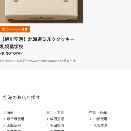
空スイーツ・銘菓
【旭川空港】北海道ミルククッキー
札幌農学校
<KINOTOYA>
#人気
#みんな大好き
#Sweets
#Recommend
#帰省土産
空港のお店を探す
北海道
東北・関東
中部・近畿
新千歳空港
成田空港
中部空港
函館空港
羽田空港
大阪空港