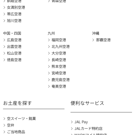
釧路空港
青森空港
女満別空港
帯広空港
旭川空港
中国・四国
九州
沖縄
広島空港
福岡空港
那覇空港
出雲空港
北九州空港
松山空港
大分空港
徳島空港
長崎空港
熊本空港
宮崎空港
鹿児島空港
奄美空港
お土産を探す
便利なサービス
空スイーツ・銘菓
JAL Pay
空弁
JALカード特約店
ご当地商品