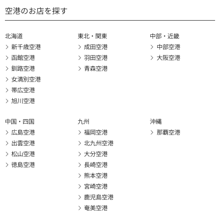
空港のお店を探す
北海道
東北・関東
中部・近畿
新千歳空港
成田空港
中部空港
函館空港
羽田空港
大阪空港
釧路空港
青森空港
女満別空港
帯広空港
旭川空港
中国・四国
九州
沖縄
広島空港
福岡空港
那覇空港
出雲空港
北九州空港
松山空港
大分空港
徳島空港
長崎空港
熊本空港
宮崎空港
鹿児島空港
奄美空港