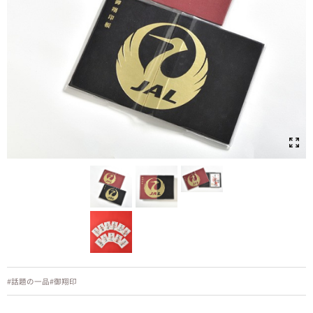
#話題の一品
#御翔印