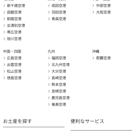
新千歳空港
成田空港
中部空港
函館空港
羽田空港
大阪空港
釧路空港
青森空港
女満別空港
帯広空港
旭川空港
中国・四国
九州
沖縄
広島空港
福岡空港
那覇空港
出雲空港
北九州空港
松山空港
大分空港
徳島空港
長崎空港
熊本空港
宮崎空港
鹿児島空港
奄美空港
お土産を探す
便利なサービス