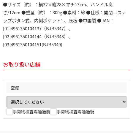
●サイズ（約）：横32×縦28×マチ13cm、ハンドル高
さ/12cm ●重量（約）：300g ●素材：綿 ●仕様：開閉＝スナ
ップボタン式、内側ポケット1 、底板 ●中国製 ●JAN：
[01]4961350104137（BJB5347）、
[02]4961350104144（BJB5348）、
[03]4961350104151(BJB5349)
お取り扱い店舗
空港
手荷物検査場通過前
手荷物検査場通過後