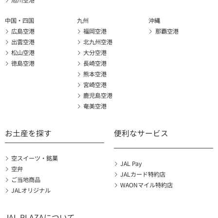
旭川空港
中国・四国
九州
沖縄
広島空港
福岡空港
那覇空港
出雲空港
北九州空港
松山空港
大分空港
徳島空港
長崎空港
熊本空港
宮崎空港
鹿児島空港
奄美空港
お土産を探す
便利なサービス
空スイーツ・銘菓
JAL Pay
空弁
JALカード特約店
ご当地商品
WAONマイル特約店
JALオリジナル
JAL PLAZAについて