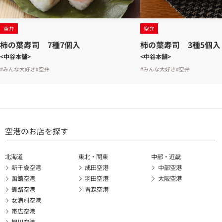
空弁
空弁
柿の葉寿司 7種7個入
柿の葉寿司 3種5個入
<中谷本舗>
<中谷本舗>
#みんな大好き
#空弁
#みんな大好き
#空弁
空港のお店を探す
北海道
東北・関東
中部・近畿
新千歳空港
成田空港
中部空港
函館空港
羽田空港
大阪空港
釧路空港
青森空港
女満別空港
帯広空港