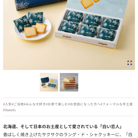
#人気
#ご当地
#みんな大好き
#お家で楽しむ
#お世話になった方へ
#フォーマルな手土産
#Sweets
北海道、そして日本のお土産として愛されている「白い恋人」
香ばしく焼き上げたサクサクのラング・ド・シャクッキーに、「白