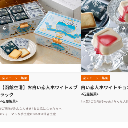
空スイーツ・銘菓
空スイーツ・銘菓
【函館空港】お白い恋人ホワイト＆ブ
白い恋人ホワイトチョ
ラック
<石屋製菓>
<石屋製菓>
#人気
#ご当地
#Sweets
#みんな大
#ご当地
#みんな大好き
#お世話になった方へ
#フォーマルな手土産
#Sweets
#帰省土産