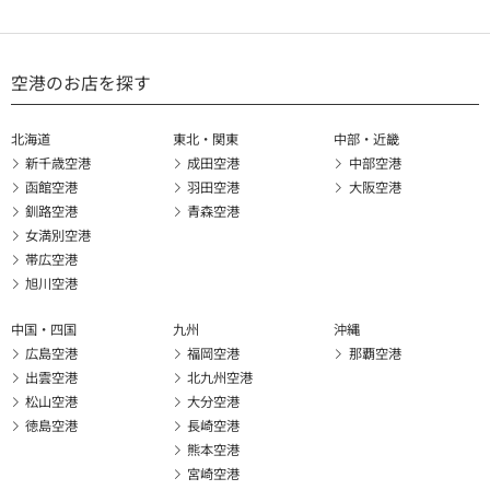
空港のお店を探す
北海道
東北・関東
中部・近畿
新千歳空港
成田空港
中部空港
函館空港
羽田空港
大阪空港
釧路空港
青森空港
女満別空港
帯広空港
旭川空港
中国・四国
九州
沖縄
広島空港
福岡空港
那覇空港
出雲空港
北九州空港
松山空港
大分空港
徳島空港
長崎空港
熊本空港
宮崎空港