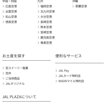
中国・四国
九州
沖縄
広島空港
福岡空港
那覇空港
出雲空港
北九州空港
松山空港
大分空港
徳島空港
長崎空港
熊本空港
宮崎空港
鹿児島空港
奄美空港
お土産を探す
便利なサービス
空スイーツ・銘菓
JAL Pay
空弁
JALカード特約店
ご当地商品
WAONマイル特約店
JALオリジナル
JAL PLAZAについて