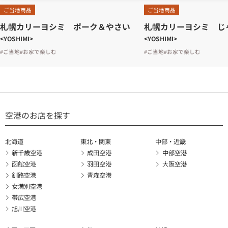
ご当地商品
ご当地商品
札幌カリーヨシミ ポーク＆やさい
札幌カリーヨシミ じ
<YOSHIMI>
<YOSHIMI>
#ご当地
#お家で楽しむ
#ご当地
#お家で楽しむ
空港のお店を探す
北海道
東北・関東
中部・近畿
新千歳空港
成田空港
中部空港
函館空港
羽田空港
大阪空港
釧路空港
青森空港
女満別空港
帯広空港
旭川空港