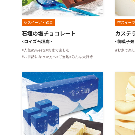
空スイーツ・銘菓
空スイー
石垣の塩チョコレート
カステ
<ロイズ石垣島>
<御菓子処
#人気
#Sweets
#お家で楽しむ
#お家で楽
#お世話になった方へ
#ご当地
#みんな大好き