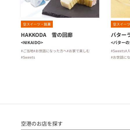
空スイーツ・銘菓
空スイー
HAKKODA 雪の回廊
バター
<NIKAIDO>
<バターの
#ご当地
#お世話になった方へ
#お家で楽しむ
#Sweets
#
#Sweets
#お世話に
空港のお店を探す