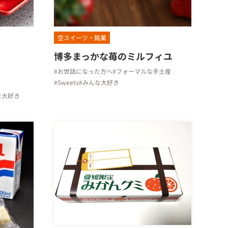
空スイーツ・銘菓
博多まっかな苺のミルフィユ
#お世話になった方へ
#フォーマルな手土産
#Sweets
#みんな大好き
な大好き