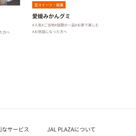
空スイーツ・銘菓
愛媛みかんグミ
#人気
#ご当地
#話題の一品
#お家で楽しむ
#お世話になった方へ
た方へ
利なサービス
JAL PLAZAについて