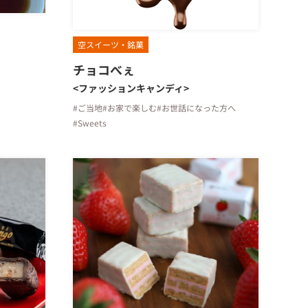
空スイーツ・銘菓
チョコべぇ
<ファッションキャンディ>
#ご当地
#お家で楽しむ
#お世話になった方へ
#Sweets