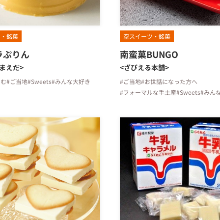
ツ・銘菓
空スイーツ・銘菓
ラぷりん
南蛮菓BUNGO
まえだ>
<ざびえる本舗>
しむ
#ご当地
#Sweets
#みんな大好き
#ご当地
#お世話になった方へ
#フォーマルな手土産
#Sweets
#みん