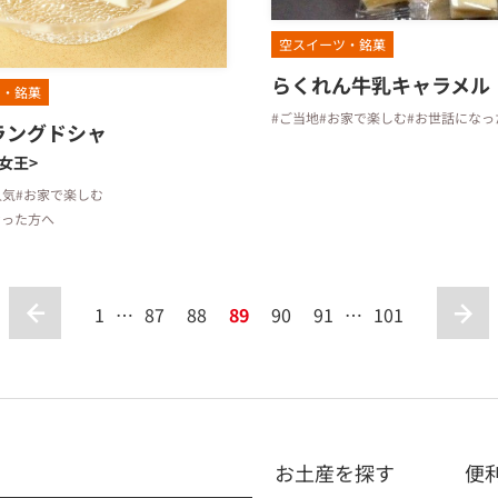
空スイーツ・銘菓
らくれん牛乳キャラメル
ツ・銘菓
#ご当地
#お家で楽しむ
#お世話になっ
ラングドシャ
女王>
人気
#お家で楽しむ
なった方へ
1
…
87
88
89
90
91
…
101
お土産を探す
便