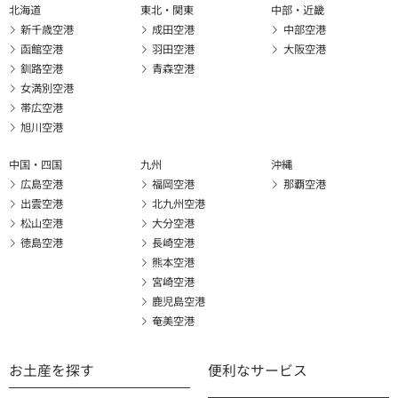
北海道
東北・関東
中部・近畿
新千歳空港
成田空港
中部空港
函館空港
羽田空港
大阪空港
釧路空港
青森空港
女満別空港
帯広空港
旭川空港
中国・四国
九州
沖縄
広島空港
福岡空港
那覇空港
出雲空港
北九州空港
松山空港
大分空港
徳島空港
長崎空港
熊本空港
宮崎空港
鹿児島空港
奄美空港
お土産を探す
便利なサービス