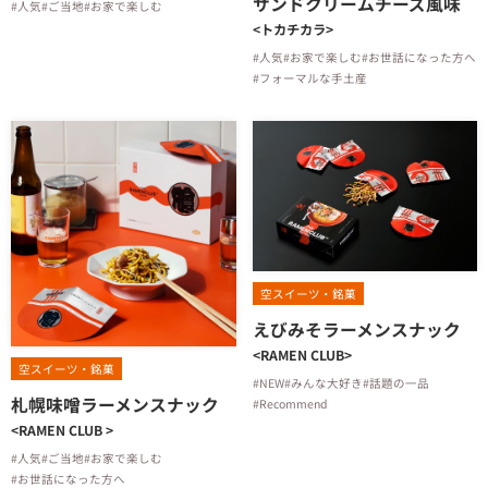
サンドクリームチーズ風味
#人気
#ご当地
#お家で楽しむ
<トカチカラ>
#人気
#お家で楽しむ
#お世話になった方へ
#フォーマルな手土産
空スイーツ・銘菓
えびみそラーメンスナック
<RAMEN CLUB>
空スイーツ・銘菓
#NEW
#みんな大好き
#話題の一品
札幌味噌ラーメンスナック
#Recommend
<RAMEN CLUB >
#人気
#ご当地
#お家で楽しむ
#お世話になった方へ