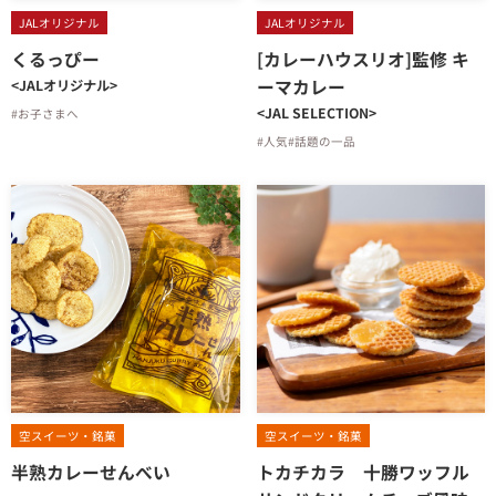
JALオリジナル
JALオリジナル
くるっぴー
[カレーハウスリオ]監修 キ
ーマカレー
<JALオリジナル>
<JAL SELECTION>
#お子さまへ
#人気
#話題の一品
空スイーツ・銘菓
空スイーツ・銘菓
半熟カレーせんべい
トカチカラ 十勝ワッフル