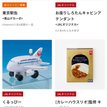
空スイーツ・銘菓
JALオリジナル
東京駅缶
お座りしろたんキャビンア
テンダント
<青山デカーボ>
<JALオリジナル>
#Sweets
#人気
#話題の一品
#人気
#みんな大好き
JALオリジナル
JALオリジナル
くるっぴー
[カレーハウスリオ]監修 キ