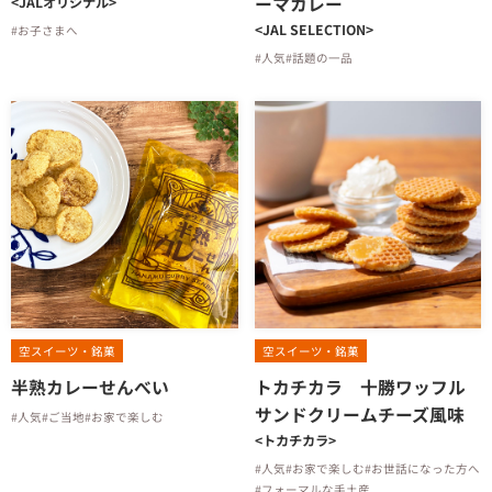
ーマカレー
<JALオリジナル>
<JAL SELECTION>
#お子さまへ
#人気
#話題の一品
空スイーツ・銘菓
空スイーツ・銘菓
半熟カレーせんべい
トカチカラ 十勝ワッフル
サンドクリームチーズ風味
#人気
#ご当地
#お家で楽しむ
<トカチカラ>
#人気
#お家で楽しむ
#お世話になった方へ
#フォーマルな手土産