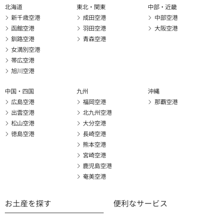
北海道
東北・関東
中部・近畿
新千歳空港
成田空港
中部空港
函館空港
羽田空港
大阪空港
釧路空港
青森空港
女満別空港
帯広空港
旭川空港
中国・四国
九州
沖縄
広島空港
福岡空港
那覇空港
出雲空港
北九州空港
松山空港
大分空港
徳島空港
長崎空港
熊本空港
宮崎空港
鹿児島空港
奄美空港
お土産を探す
便利なサービス