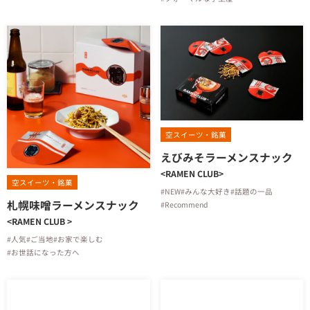
空スイーツ・銘菓
えびみそラーメンスナック
<RAMEN CLUB>
空スイーツ・銘菓
#NEW
#みんな大好き
#話題の一品
札幌味噌ラーメンスナック
#Recommend
<RAMEN CLUB >
#人気
#ご当地
#お家で楽しむ
#お世話になった方へ