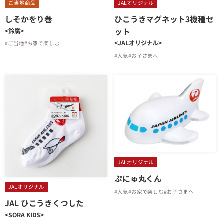
ご当地商品
JALオリジナル
しそかをり巻
ひこうきマグネット3機種セ
ット
<鈴廣>
<JALオリジナル>
#ご当地
#お家で楽しむ
#人気
#お子さまへ
JALオリジナル
ぷにゅ丸くん
JALオリジナル
#人気
#お家で楽しむ
#お子さまへ
JAL ひこうきくつした
<SORA KIDS>