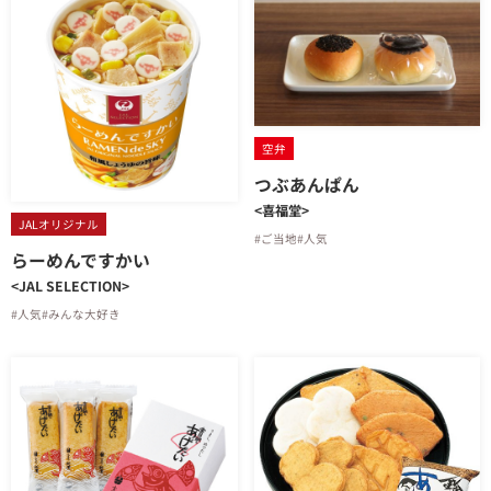
空弁
つぶあんぱん
<喜福堂>
JALオリジナル
#ご当地
#人気
らーめんですかい
<JAL SELECTION>
#人気
#みんな大好き