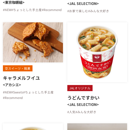
<東京咖喱組>
<JAL SELECTION>
#NEW
#ちょっとした手土産
#Recommend
#お家で楽しむ
#みんな大好き
空スイーツ・銘菓
キャラメルフイユ
<アカシエ>
JALオリジナル
#NEW
#Sweets
#ちょっとした手土産
うどんですかい
#Recommend
<JAL SELECTION>
#人気
#みんな大好き