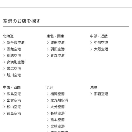
空港のお店を探す
北海道
東北・関東
中部・近畿
新千歳空港
成田空港
中部空港
函館空港
羽田空港
大阪空港
釧路空港
青森空港
女満別空港
帯広空港
旭川空港
中国・四国
九州
沖縄
広島空港
福岡空港
那覇空港
出雲空港
北九州空港
松山空港
大分空港
徳島空港
長崎空港
熊本空港
宮崎空港