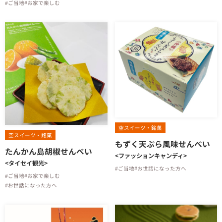
#ご当地
#お家で楽しむ
空スイーツ・銘菓
空スイーツ・銘菓
もずく天ぷら風味せんべい
たんかん島胡椒せんべい
<ファッションキャンディ>
<タイセイ観光>
#ご当地
#お世話になった方へ
#ご当地
#お家で楽しむ
#お世話になった方へ