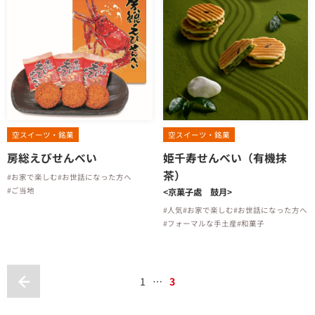
空スイーツ・銘菓
空スイーツ・銘菓
房総えびせんべい
姫千寿せんべい（有機抹
茶）
#お家で楽しむ
#お世話になった方へ
#ご当地
<京菓子處 鼓月>
#人気
#お家で楽しむ
#お世話になった方へ
#フォーマルな手土産
#和菓子
1
…
3