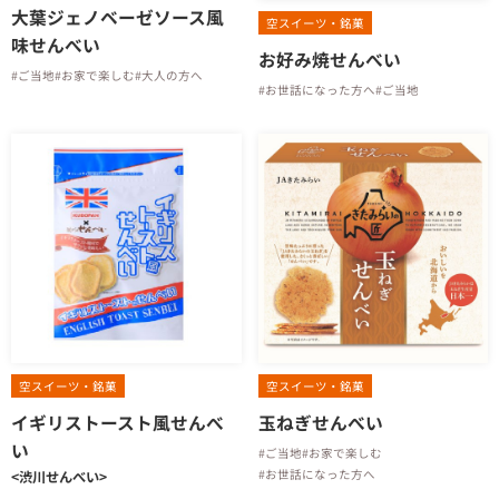
大葉ジェノベーゼソース風
空スイーツ・銘菓
味せんべい
お好み焼せんべい
#ご当地
#お家で楽しむ
#大人の方へ
#お世話になった方へ
#ご当地
空スイーツ・銘菓
空スイーツ・銘菓
イギリストースト風せんべ
玉ねぎせんべい
い
#ご当地
#お家で楽しむ
#お世話になった方へ
<渋川せんべい>