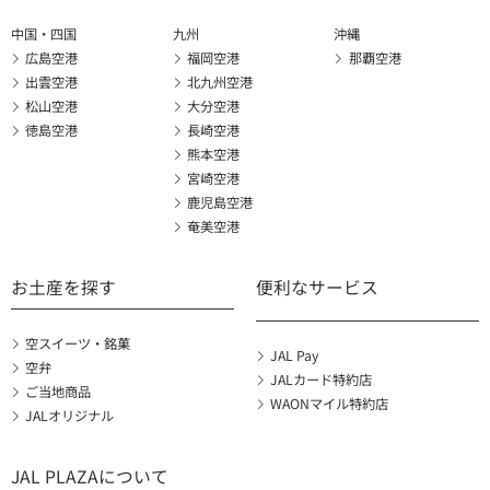
中国・四国
九州
沖縄
広島空港
福岡空港
那覇空港
出雲空港
北九州空港
松山空港
大分空港
徳島空港
長崎空港
熊本空港
宮崎空港
鹿児島空港
奄美空港
お土産を探す
便利なサービス
空スイーツ・銘菓
JAL Pay
空弁
JALカード特約店
ご当地商品
WAONマイル特約店
JALオリジナル
JAL PLAZAについて