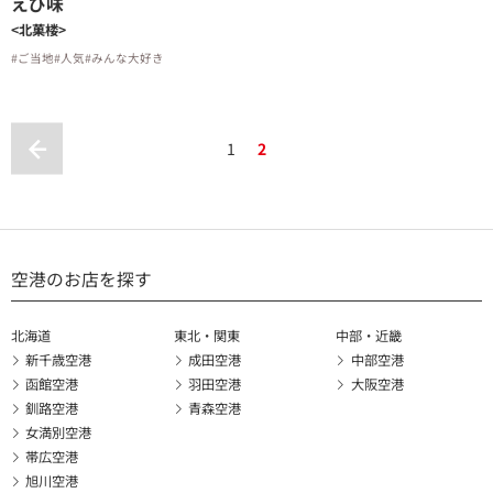
えび味
<北菓楼>
#ご当地
#人気
#みんな大好き
1
2
空港のお店を探す
北海道
東北・関東
中部・近畿
新千歳空港
成田空港
中部空港
函館空港
羽田空港
大阪空港
釧路空港
青森空港
女満別空港
帯広空港
旭川空港