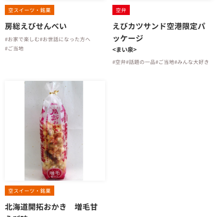
空スイーツ・銘菓
空弁
房総えびせんべい
えびカツサンド空港限定パ
ッケージ
#お家で楽しむ
#お世話になった方へ
#ご当地
<まい泉>
#空弁
#話題の一品
#ご当地
#みんな大好き
空スイーツ・銘菓
北海道開拓おかき 増毛甘