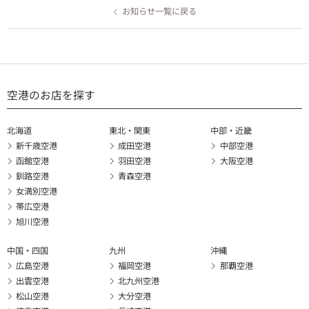
お知らせ一覧に戻る
空港のお店を探す
北海道
東北・関東
中部・近畿
新千歳空港
成田空港
中部空港
函館空港
羽田空港
大阪空港
釧路空港
青森空港
女満別空港
帯広空港
旭川空港
中国・四国
九州
沖縄
広島空港
福岡空港
那覇空港
出雲空港
北九州空港
松山空港
大分空港