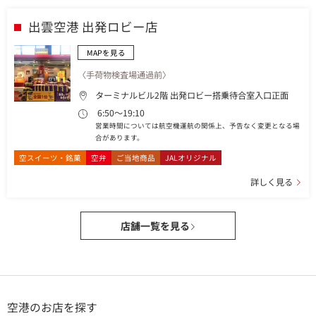
出雲空港 出発ロビー店
MAPを見る
〈手荷物検査場通過前〉
ターミナルビル2階 出発ロビー搭乗待合室入口正面
6:50～19:10
営業時間については航空機運航の関係上、予告なく変更となる場
合があります。
空スイーツ・銘菓
空弁
ご当地商品
JALオリジナル
詳しく見る
店舗一覧を見る
空港のお店を探す