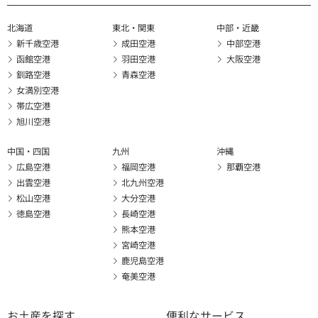
北海道
東北・関東
中部・近畿
新千歳空港
成田空港
中部空港
函館空港
羽田空港
大阪空港
釧路空港
青森空港
女満別空港
帯広空港
旭川空港
中国・四国
九州
沖縄
広島空港
福岡空港
那覇空港
出雲空港
北九州空港
松山空港
大分空港
徳島空港
長崎空港
熊本空港
宮崎空港
鹿児島空港
奄美空港
お土産を探す
便利なサービス