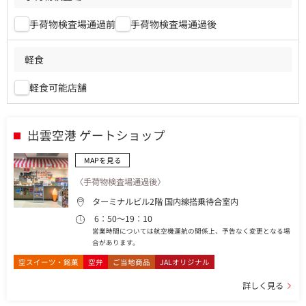
手荷物検査場通過前
手荷物検査場通過後
軽食
軽食可能店舗
出雲空港 ゲートショップ
MAPを見る
〈手荷物検査場通過後〉
ターミナルビル2階 国内線搭乗待合室内
6：50～19：10
営業時間については航空機運航の関係上、予告なく変更となる場
合があります。
空スイーツ・銘菓
空弁
ご当地商品
JALオリジナル
詳しく見る