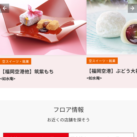
空スイーツ・銘菓
空スイーツ・銘菓
【福岡空港】ぶどう大
【福岡空港他】筑紫もち
<如水庵>
<如水庵>
フロア情報
お近くの店舗を探そう