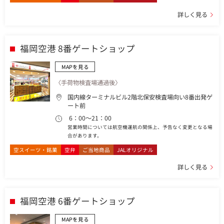
詳しく見る
福岡空港 8番ゲートショップ
MAPを見る
〈手荷物検査場通過後〉
国内線ターミナルビル2階北保安検査場向い8番出発ゲ
ート前
6：00～21：00
営業時間については航空機運航の関係上、予告なく変更となる場
合があります。
空スイーツ・銘菓
空弁
ご当地商品
JALオリジナル
詳しく見る
福岡空港 6番ゲートショップ
MAPを見る