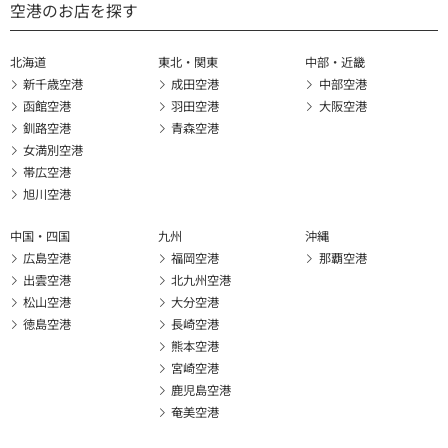
空港のお店を探す
北海道
東北・関東
中部・近畿
新千歳空港
成田空港
中部空港
函館空港
羽田空港
大阪空港
釧路空港
青森空港
女満別空港
帯広空港
旭川空港
中国・四国
九州
沖縄
広島空港
福岡空港
那覇空港
出雲空港
北九州空港
松山空港
大分空港
徳島空港
長崎空港
熊本空港
宮崎空港
鹿児島空港
奄美空港