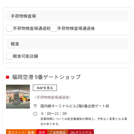
手荷物検査場
手荷物検査場通過前
手荷物検査場通過後
軽食
軽食可能店舗
福岡空港 9番ゲートショップ
MAPを見る
〈手荷物検査場通過後〉
国内線ターミナルビル2階9番出発ゲート前
6：00～21：00
営業時間については航空機運航の関係上、予告なく変更となる場
合があります。
空スイーツ・銘菓
空弁
ご当地商品
JALオリジナル