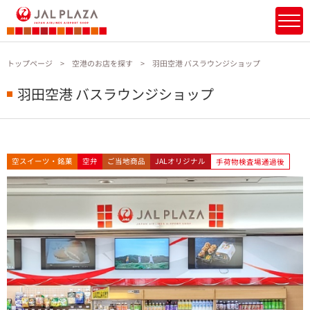
トップページ
空港のお店を探す
羽田空港 バスラウンジショップ
羽田空港 バスラウンジショップ
空スイーツ・銘菓
空弁
ご当地商品
JALオリジナル
手荷物検査場通過後