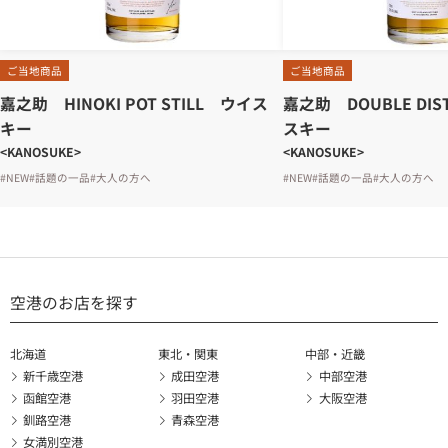
ご当地商品
ご当地商品
嘉之助 HINOKI POT STILL ウイス
嘉之助 DOUBLE DIS
キー
スキー
<KANOSUKE>
<KANOSUKE>
#NEW
#話題の一品
#大人の方へ
#NEW
#話題の一品
#大人の方へ
空港のお店を探す
北海道
東北・関東
中部・近畿
新千歳空港
成田空港
中部空港
函館空港
羽田空港
大阪空港
釧路空港
青森空港
女満別空港