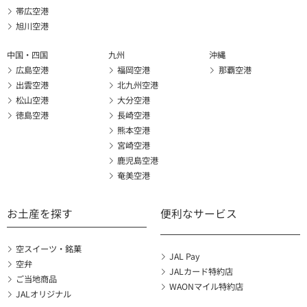
帯広空港
旭川空港
中国・四国
九州
沖縄
広島空港
福岡空港
那覇空港
出雲空港
北九州空港
松山空港
大分空港
徳島空港
長崎空港
熊本空港
宮崎空港
鹿児島空港
奄美空港
お土産を探す
便利なサービス
空スイーツ・銘菓
JAL Pay
空弁
JALカード特約店
ご当地商品
WAONマイル特約店
JALオリジナル