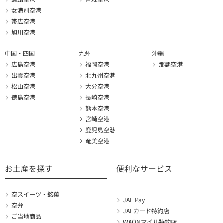
女満別空港
帯広空港
旭川空港
中国・四国
九州
沖縄
広島空港
福岡空港
那覇空港
出雲空港
北九州空港
松山空港
大分空港
徳島空港
長崎空港
熊本空港
宮崎空港
鹿児島空港
奄美空港
お土産を探す
便利なサービス
空スイーツ・銘菓
JAL Pay
空弁
JALカード特約店
ご当地商品
WAONマイル特約店