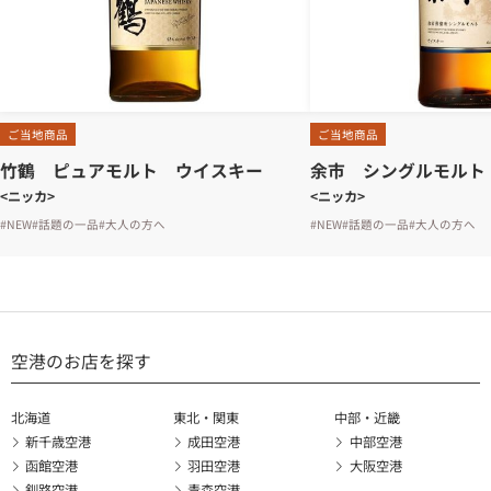
ご当地商品
ご当地商品
竹鶴 ピュアモルト ウイスキー
余市 シングルモルト
<ニッカ>
<ニッカ>
#NEW
#話題の一品
#大人の方へ
#NEW
#話題の一品
#大人の方へ
空港のお店を探す
北海道
東北・関東
中部・近畿
新千歳空港
成田空港
中部空港
函館空港
羽田空港
大阪空港
釧路空港
青森空港