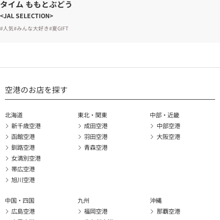
タイム ももとぶどう
<JAL SELECTION>
#人気
#みんな大好き
#夏GIFT
空港のお店を探す
北海道
東北・関東
中部・近畿
新千歳空港
成田空港
中部空港
函館空港
羽田空港
大阪空港
釧路空港
青森空港
女満別空港
帯広空港
旭川空港
中国・四国
九州
沖縄
広島空港
福岡空港
那覇空港