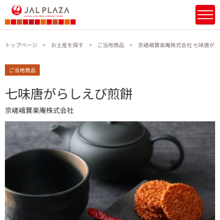
トップページ
お土産を探す
ご当地商品
京嵯峨寶楽庵株式会社 七味唐が
ご当地商品
七味唐がらしえび煎餅
京嵯峨寶楽庵株式会社