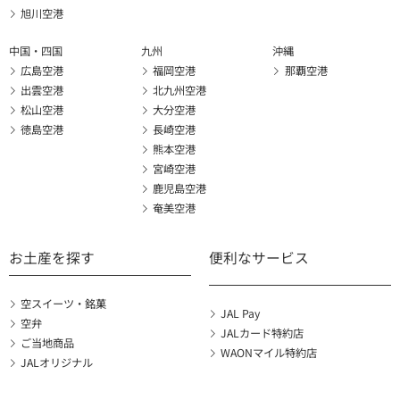
旭川空港
中国・四国
九州
沖縄
広島空港
福岡空港
那覇空港
出雲空港
北九州空港
松山空港
大分空港
徳島空港
長崎空港
熊本空港
宮崎空港
鹿児島空港
奄美空港
お土産を探す
便利なサービス
空スイーツ・銘菓
JAL Pay
空弁
JALカード特約店
ご当地商品
WAONマイル特約店
JALオリジナル