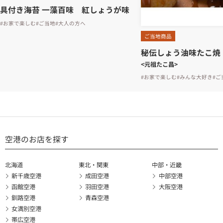
具付き海苔 一藻百味 紅しょうが味
#お家で楽しむ
#ご当地
#大人の方へ
ご当地商品
秘伝しょう油味たこ焼
<元祖たこ昌>
#お家で楽しむ
#みんな大好き
#ご
空港のお店を探す
北海道
東北・関東
中部・近畿
新千歳空港
成田空港
中部空港
函館空港
羽田空港
大阪空港
釧路空港
青森空港
女満別空港
帯広空港