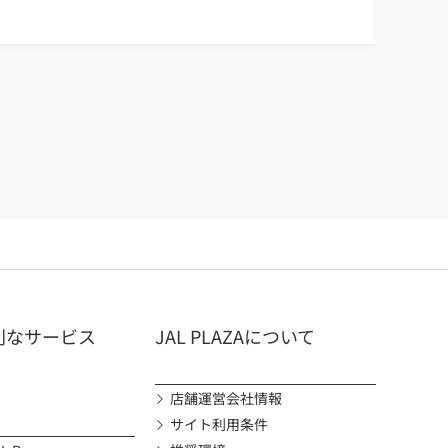
空スイーツ
東京ばな
<東京ばな
#人気
#Swee
利なサービス
JAL PLAZAについて
店舗運営会社情報
サイト利用条件