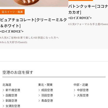
バトンクッキー[ココ
カカオ]
空スイーツ・銘菓
<ロイズ ROYCE'>
ピュアチョコレート[クリーミーミルク
#人気
#フォーマルな手土産
#Swee
＆ホワイト]
<ロイズ ROYCE'>
#人気
#ご当地
#お家で楽しむ
#お世話になった方へ
#みんな大好き
#Sweets
空港のお店を探す
北海道
東北・関東
中部・近畿
新千歳空港
成田空港
中部空港
函館空港
羽田空港
大阪空港
釧路空港
青森空港
女満別空港