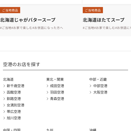
ご当地商品
ご当地商品
北海道じゃがバタースープ
北海道ほたてスープ
#ご当地
#お家で楽しむ
#お世話になった方へ
#ご当地
#お家で楽しむ
#お世話に
空港のお店を探す
北海道
東北・関東
中部・近畿
新千歳空港
成田空港
中部空港
函館空港
羽田空港
大阪空港
釧路空港
青森空港
女満別空港
帯広空港
旭川空港
中国・四国
九州
沖縄