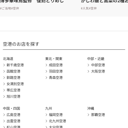
博多華味鳥監修 復刻とりめし
かしわ飯と高菜の2種
#ご当地
#空弁
#人気
#空弁
空港のお店を探す
北海道
東北・関東
中部・近畿
新千歳空港
成田空港
中部空港
函館空港
羽田空港
大阪空港
釧路空港
青森空港
女満別空港
帯広空港
旭川空港
中国・四国
九州
沖縄
広島空港
福岡空港
那覇空港
出雲空港
北九州空港
松山空港
大分空港