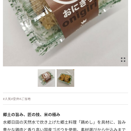
#人気
#空弁
#ご当地
郷土の旨み、匠の技、米の極み
水郷日田の天然水で炊き上げた郷土料理「鶏めし」を具材に、旨み
豊かな鶏肉と香り高い国産ゴボウを使用。素材選びから仕込みまで