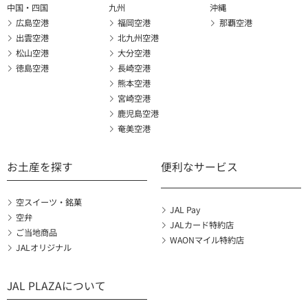
中国・四国
九州
沖縄
広島空港
福岡空港
那覇空港
出雲空港
北九州空港
松山空港
大分空港
徳島空港
長崎空港
熊本空港
宮崎空港
鹿児島空港
奄美空港
お土産を探す
便利なサービス
空スイーツ・銘菓
JAL Pay
空弁
JALカード特約店
ご当地商品
WAONマイル特約店
JALオリジナル
JAL PLAZAについて