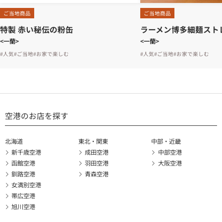
ご当地商品
ご当地商品
特製 赤い秘伝の粉缶
ラーメン博多細麺スト
<一蘭>
<一蘭>
#人気
#ご当地
#お家で楽しむ
#人気
#ご当地
#お家で楽しむ
空港のお店を探す
北海道
東北・関東
中部・近畿
新千歳空港
成田空港
中部空港
函館空港
羽田空港
大阪空港
釧路空港
青森空港
女満別空港
帯広空港
旭川空港