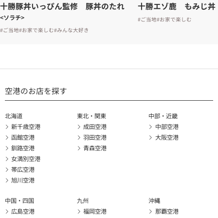
十勝豚丼いっぴん監修 豚丼のたれ
十勝エゾ鹿 もみじ丼
<ソラチ>
#ご当地
#お家で楽しむ
#ご当地
#お家で楽しむ
#みんな大好き
空港のお店を探す
北海道
東北・関東
中部・近畿
新千歳空港
成田空港
中部空港
函館空港
羽田空港
大阪空港
釧路空港
青森空港
女満別空港
帯広空港
旭川空港
中国・四国
九州
沖縄
広島空港
福岡空港
那覇空港