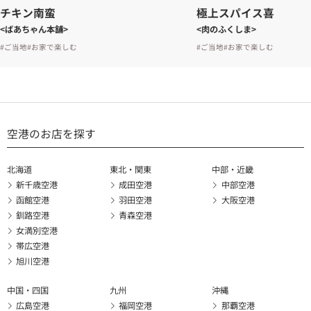
チキン南蛮
極上スパイス喜
<ばあちゃん本舗>
<肉のふくしま>
#ご当地
#お家で楽しむ
#ご当地
#お家で楽しむ
空港のお店を探す
北海道
東北・関東
中部・近畿
新千歳空港
成田空港
中部空港
函館空港
羽田空港
大阪空港
釧路空港
青森空港
女満別空港
帯広空港
旭川空港
中国・四国
九州
沖縄
広島空港
福岡空港
那覇空港