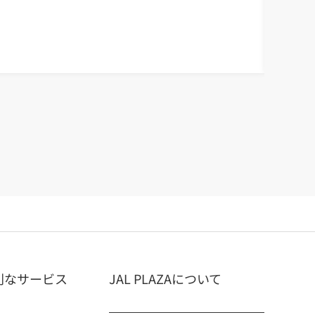
空スイーツ
ガレット
<チーズガ
#お世話にな
利なサービス
JAL PLAZAについて